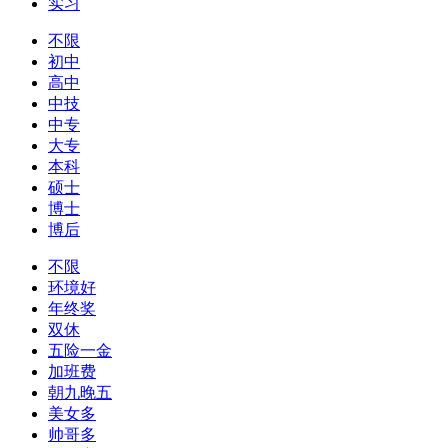
实习
不限
初中
高中
中技
中专
大专
本科
硕士
博士
博后
不限
环境好
年终奖
双休
五险一金
加班费
朝九晚五
美女多
帅哥多