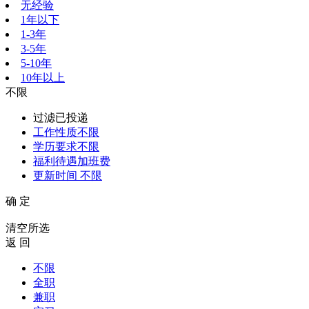
无经验
1年以下
1-3年
3-5年
5-10年
10年以上
不限
过滤已投递
工作性质
不限
学历要求
不限
福利待遇
加班费
更新时间
不限
确 定
清空所选
返 回
不限
全职
兼职