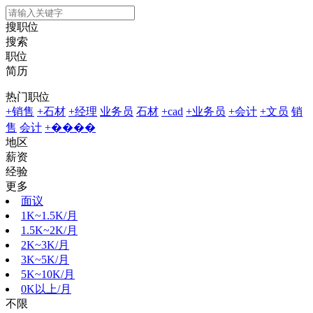
搜职位
搜索
职位
简历
热门职位
+销售
+石材
+经理
业务员
石材
+cad
+业务员
+会计
+文员
销
售
会计
+����
地区
薪资
经验
更多
面议
1K~1.5K/月
1.5K~2K/月
2K~3K/月
3K~5K/月
5K~10K/月
0K以上/月
不限