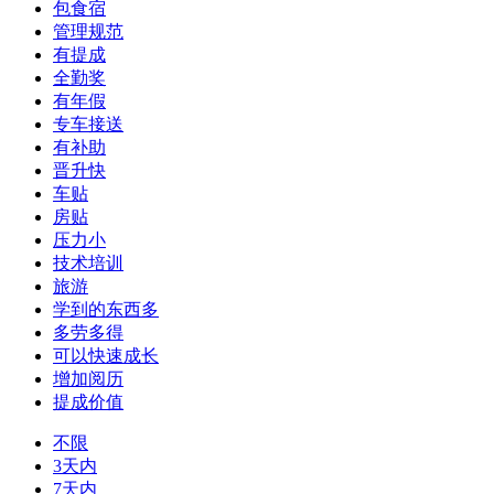
包食宿
管理规范
有提成
全勤奖
有年假
专车接送
有补助
晋升快
车贴
房贴
压力小
技术培训
旅游
学到的东西多
多劳多得
可以快速成长
增加阅历
提成价值
不限
3天内
7天内