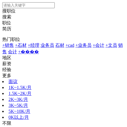
搜职位
搜索
职位
简历
热门职位
+销售
+石材
+经理
业务员
石材
+cad
+业务员
+会计
+文员
销
售
会计
+����
地区
薪资
经验
更多
面议
1K~1.5K/月
1.5K~2K/月
2K~3K/月
3K~5K/月
5K~10K/月
0K以上/月
不限