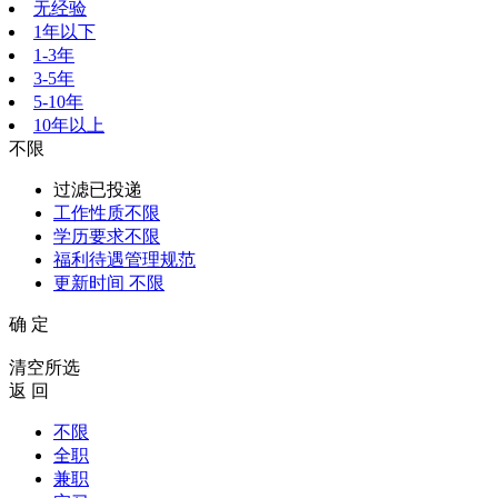
无经验
1年以下
1-3年
3-5年
5-10年
10年以上
不限
过滤已投递
工作性质
不限
学历要求
不限
福利待遇
管理规范
更新时间
不限
确 定
清空所选
返 回
不限
全职
兼职