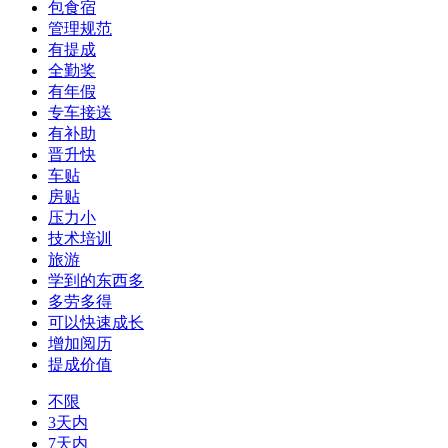
包食宿
管理规范
有提成
全勤奖
有年假
专车接送
有补助
晋升快
车贴
房贴
压力小
技术培训
旅游
学到的东西多
多劳多得
可以快速成长
增加阅历
提成价值
不限
3天内
7天内