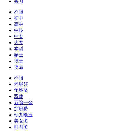
实习
不限
初中
高中
中技
中专
大专
本科
硕士
博士
博后
不限
环境好
年终奖
双休
五险一金
加班费
朝九晚五
美女多
帅哥多